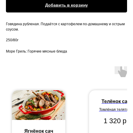
Добавить в корзину
Говядина рубленая. Подаётся с картофелем по-домашнему и острым
соусом.
250/80г
Море Гриль: Горячие мясные блюда
Телёнок сач
Томлёная телятина
приготовлена по
1 320
р.
традиционному
сербскому рецепту.
Ягнёнок сач
Подаётся с