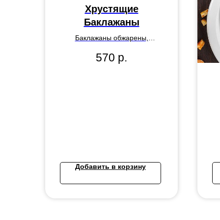
Хрустящие
Баклажаны
Баклажаны обжарены,
подаются с кисло-сладким
570
р.
соусом
п
Добавить в корзину