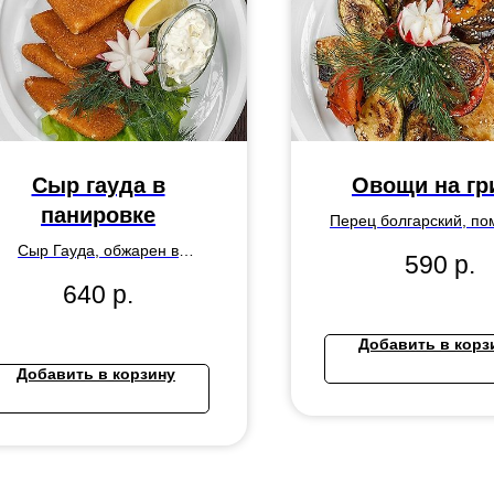
Сыр гауда в
Овощи на гр
панировке
Перец болгарский, по
цукини, баклажаны, се
Сыр Гауда, обжарен в
590
р.
лук, грибы шампин
анировке, подается с соусом
640
р.
зелень.
«Тартар».
Добавить в корз
Добавить в корзину