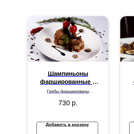
Шампиньоны
фаршированные в
беконе
Грибы фаршированы
грудинкой, сыром Гауда,
б
730
р.
ветчиной, обернуты беконом.
лу
Добавить в корзину