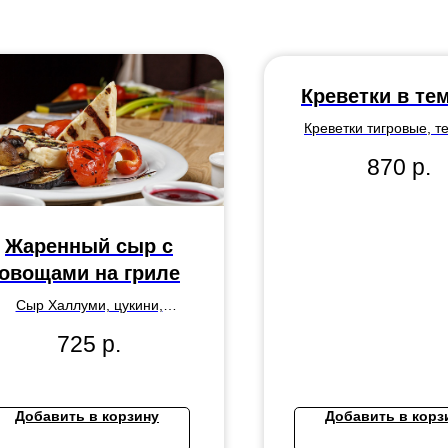
Креветки в те
Креветки тигровые, т
фирменный соус, с
870
р.
Жаренный сыр с
овощами на гриле
Сыр Халлуми, цукини,
аклажаны, болгарский перец,
725
р.
к, помидоры, обжаренные на
гриле, соус Песто, специи.
Добавить в корзину
Добавить в корз