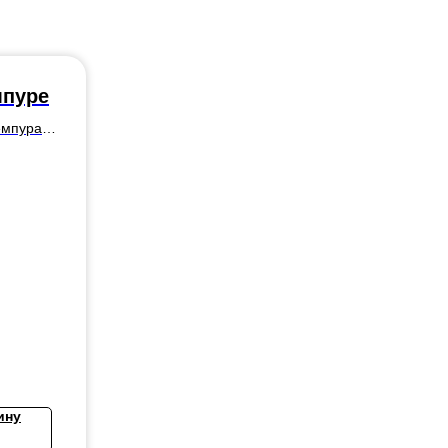
мпуре
емпура,
пеции
ину